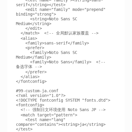
serif</string></test>

    <edit name="family" mode="prepend" 
binding="strong">

      <string>Noto Sans SC 
Medium</string>

    </edit>

  </match>  <!-- 全局默认家族覆盖 -->

  <alias>

    <family>sans-serif</family>

    <prefer>

      <family>Noto Sans SC 
Medium</family>

      <family>Noto Sans</family>  <!-- 
备选字体 -->

    </prefer>

  </alias>

</fontconfig>

#99-custom-ja.conf

<?xml version="1.0"?>

<!DOCTYPE fontconfig SYSTEM "fonts.dtd">

<fontconfig>

  <!-- 强制日文环境使用 Noto Sans JP -->

  <match target="pattern">

    <test name="lang" 
compare="contains"><string>ja</string>
</test>
