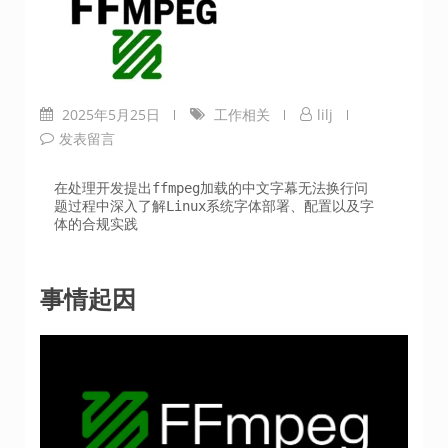
2025年5月25日
工作相关
lilj
发表留言
在处理开发提出ffmpeg加载的中文字幕无法换行问
题过程中深入了解Linux系统字体部署、配置以及字
事情起因