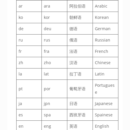
ar
ara
阿拉伯语
Arabic
ko
kor
朝鲜语
Korean
de
deu
德语
German
ru
rus
俄语
Russian
fr
fra
法语
French
zh
zho
汉语
Chinese
la
lat
拉丁语
Latin
Portugues
pt
por
葡萄牙语
e
ja
jpn
日语
Japanese
es
spa
西班牙语
Spainese
en
eng
英语
English