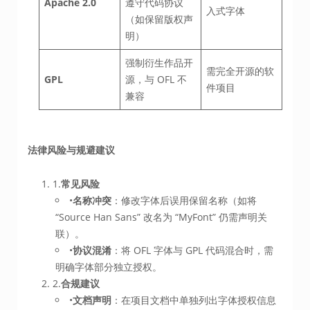
Apache 2.0
遵守代码协议
入式字体
（如保留版权声
明）
强制衍生作品开
需完全开源的软
GPL
源，与 OFL 不
件项目
兼容
法律风险与规避建议
1.
常见风险
•​
名称冲突
​：修改字体后误用保留名称（如将
“Source Han Sans” 改名为 “MyFont” 仍需声明关
联）。
•​
协议混淆
​：将 OFL 字体与 GPL 代码混合时，需
明确字体部分独立授权。
2.​
合规建议
•​
文档声明
​：在项目文档中单独列出字体授权信息