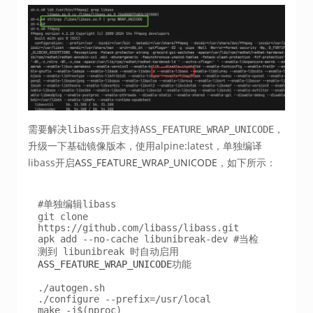
需要解决
开启支持
，
libass
ASS_FEATURE_WRAP_UNICODE
升级一下基础镜像版本，使用alpine:latest，单独编译
libass开启
ASS_FEATURE_WRAP_UNICODE
，如下所示：
#单独编辑libass

git clone 
https://github.com/libass/libass.git 

apk add --no-cache libunibreak-dev #当检
测到 libunibreak 时自动启用
ASS_FEATURE_WRAP_UNICODE
功能

./autogen.sh

./configure --prefix=/usr/local

make -j$(nproc)
