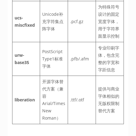
为特殊符号
Unicode补
设计的固定
ucs-
充字符集点
.pcf.gz
宽度字体，
miscfixed
阵字体
用于字符界
面显示控制
专业印刷字
PostScript
urw-
体，包含完
Type1标准
.pfb/.afm
base35
整的字宽和
字体
字距信息
开源字体替
代方案（兼
提供与商业
容
字体相似的
liberation
.ttf/.otf
Arial/Times
无版权限制
New
替代方案
Roman）