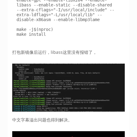
libass --enable-static --disable-shared 
--extra-cflags="-I/usr/local/include" --
extra-ldflags="-L/usr/local/lib" --
disable-x86asm --enable-libmp3lame

make -j$(nproc)

make install
打包新镜像后运行，libass这里没有报错了，
中文字幕溢出问题也得到解决。