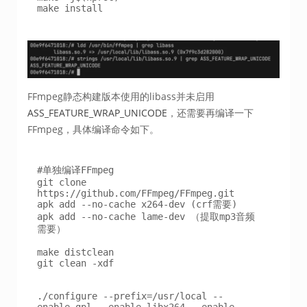
make install
FFmpeg静态构建版本使用的libass并未启用
ASS_FEATURE_WRAP_UNICODE
，还需要再编译一下
FFmpeg，具体编译命令如下。
#单独编译FFmpeg

git clone 
https://github.com/FFmpeg/FFmpeg.git 

apk add --no-cache x264-dev (crf需要)

apk add --no-cache lame-dev （提取mp3音频
需要）

make distclean

git clean -xdf 

./configure --prefix=/usr/local --
enable-gpl --enable-libx264 --enable-