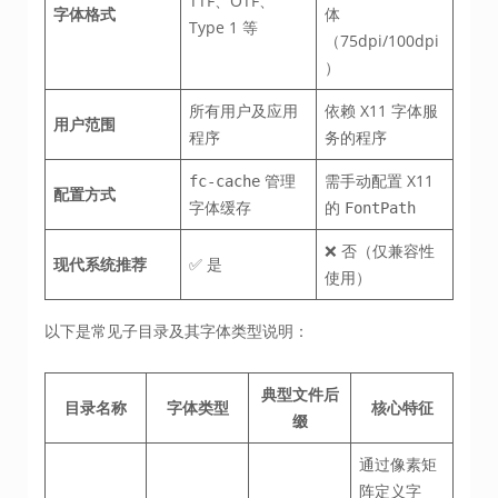
TTF、OTF、
字体格式
体
Type 1 等
（75dpi/100dpi
）
所有用户及应用
依赖 X11 字体服
用户范围
程序
务的程序
管理
需手动配置 X11
fc-cache
配置方式
字体缓存
的
FontPath
❌ 否（仅兼容性
现代系统推荐
✅ 是
使用）
以下是常见子目录及其字体类型说明：
典型文件后
目录名称
字体类型
核心特征
缀
通过像素矩
阵定义字