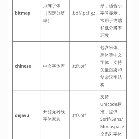
点阵字体
形，适合小
bitmap
（固定分辨
.bdf/.pcf.gz
字号显示，
率）
常用于终端
和低分辨率
环境
包含宋体、
黑体等中文
字体，支持
chinese
中文字体库
.ttf/.otf
矢量渲染和
复杂汉字结
构
支持
Unicode标
开源无衬线
准，提供
dejavu
.ttf/.otf
字体家族
Serif/Sans/
Monospace
全系列字体