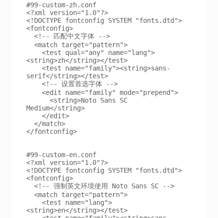
#99-custom-zh.conf

<?xml version="1.0"?>

<!DOCTYPE fontconfig SYSTEM "fonts.dtd">

<fontconfig>

  <!-- 匹配中文字体 -->

  <match target="pattern">

    <test qual="any" name="lang">
<string>zh</string></test>

    <test name="family"><string>sans-
serif</string></test>

    <!-- 设置首选字体 -->

    <edit name="family" mode="prepend">

      <string>Noto Sans SC 
Medium</string>

    </edit>

  </match>

</fontconfig>

#99-custom-en.conf

<?xml version="1.0"?>

<!DOCTYPE fontconfig SYSTEM "fonts.dtd">

<fontconfig>

  <!-- 强制英文环境使用 Noto Sans SC -->

  <match target="pattern">

    <test name="lang">
<string>en</string></test>

    <test name="family"><string>sans-