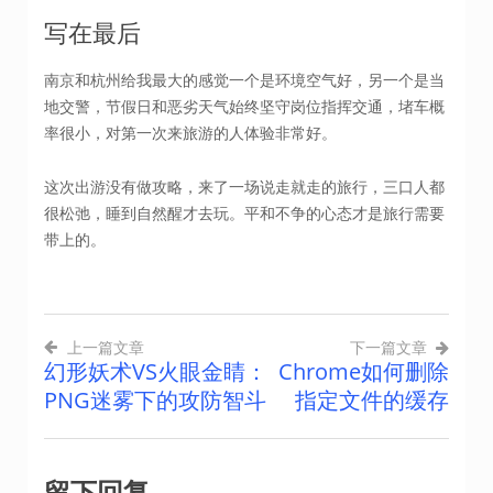
写在最后
南京和杭州给我最大的感觉一个是环境空气好，另一个是当
地交警，节假日和恶劣天气始终坚守岗位指挥交通，堵车概
率很小，对第一次来旅游的人体验非常好。
这次出游没有做攻略，来了一场说走就走的旅行，三口人都
很松弛，睡到自然醒才去玩。平和不争的心态才是旅行需要
带上的。
上一篇文章
下一篇文章
幻形妖术VS火眼金睛：
Chrome如何删除
文
PNG迷雾下的攻防智斗
指定文件的缓存
章
导
留下回复