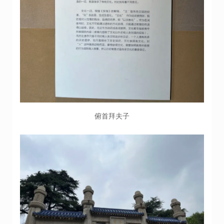
俯首拜夫子