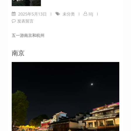
2025年5月13日
未分类
lilj
发表留言
五一游南京和杭州
南京