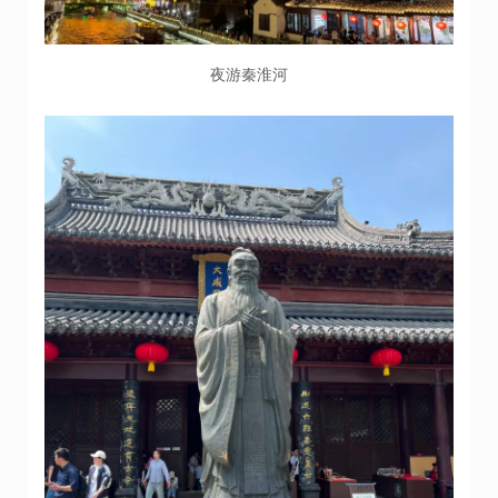
夜游秦淮河