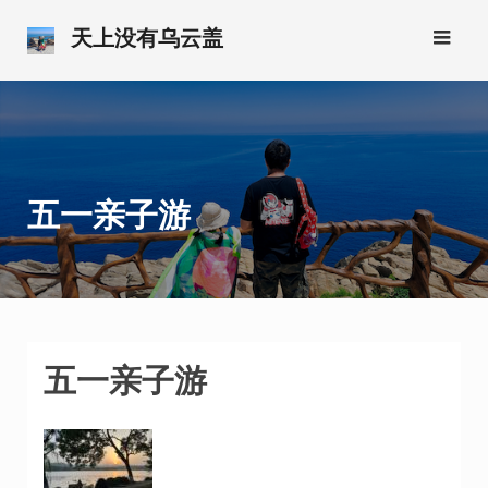
跳
天上没有乌云盖
转
到
内
容
五一亲子游
五一亲子游