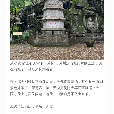
从小就听“上有天堂下有苏杭”，苏州没有娃的时候去过，现
在有娃了，带娃来杭州看看。
来的那天刚好是下雨前两天，天气雾蒙蒙的，整个杭州西湖
景色笼罩了一层薄雾。第二天游完灵隐寺再回西湖碰上大
雨，天上打雷又闪电，这天气白素贞是不敢出来的。
浇透了回酒店，然后订外卖。