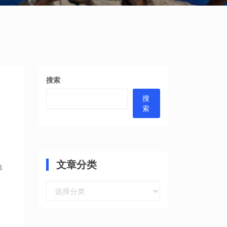
搜索
搜
索
文章分类
地
文
章
分
类