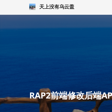
跳
天上没有乌云盖
转
到
内
容
RAP2前端修改后端A