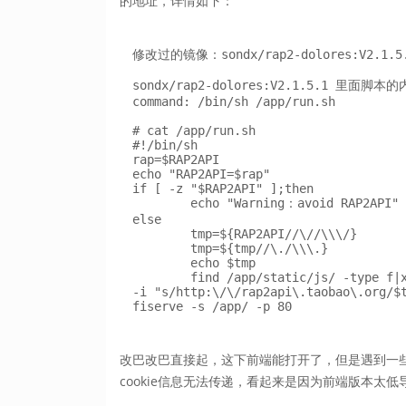
的地址，详情如下：
修改过的镜像：sondx/rap2-dolores:V2.1.5.
sondx/rap2-dolores:V2.1.5.1 里面脚本的
command: /bin/sh /app/run.sh

# cat /app/run.sh 

#!/bin/sh

rap=$RAP2API

echo "RAP2API=$rap"

if [ -z "$RAP2API" ];then 

        echo "Warning：avoid RAP2API"

else

        tmp=${RAP2API//\//\\\/}

        tmp=${tmp//\./\\\.}

        echo $tmp

        find /app/static/js/ -type f|xargs grep "http://rap2api.taobao.org" -l  |xargs sed 
-i "s/http:\/\/rap2api\.taobao\.org/$t
fiserve -s /app/ -p 80
改巴改巴直接起，这下前端能打开了，但是遇到一
cookie信息无法传递，看起来是因为前端版本太