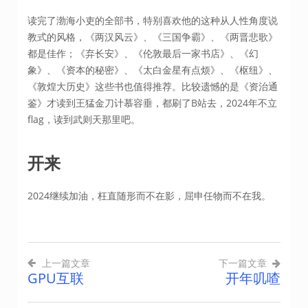
读完了渤海小吏的全部书，特别喜欢他的这种从人性角度说
教式的风格，《两汉风云》、《三国争霸》、《两晋悲歌》
都是佳作；《弃长安》、《伦敦最后一家书店》、《幻
象》、《资本的秘密》、《太白金星有点烦》、《枢纽》、
《敦煌大历史》这些书也值得推荐。比较遗憾的是《资治通
鉴》才读到王猛金刀计慕容垂，都刷了B站去，2024年不立
flag，读到武则天那里吧。
开来
2024继续加油，枉直随形而不在影，屈申任物而不在我。
上一篇文章
下一篇文章
GPU互联
开年叽喳
文