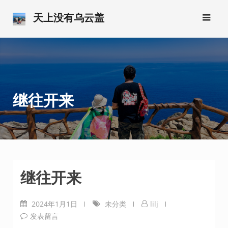
跳
天上没有乌云盖
转
到
内
容
继往开来
继往开来
2024年1月1日
未分类
lilj
发表留言