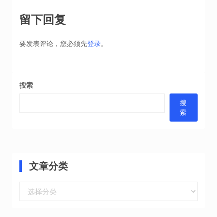
章
导
留下回复
航
要发表评论，您必须先
登录
。
搜索
搜
索
文章分类
文
章
分