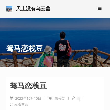
跳
天上没有乌云盖
转
到
内
容
驽马恋栈豆
驽马恋栈豆
2023年10月10日
未分类
lilj
发表留言