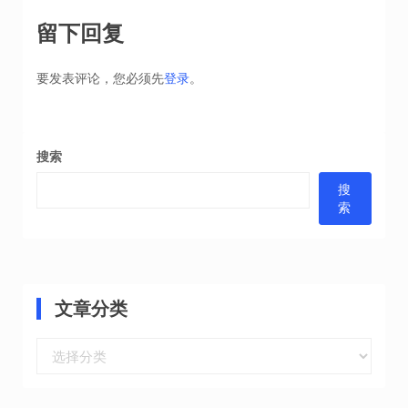
章
导
留下回复
航
要发表评论，您必须先
登录
。
搜索
搜
索
文章分类
文
章
分